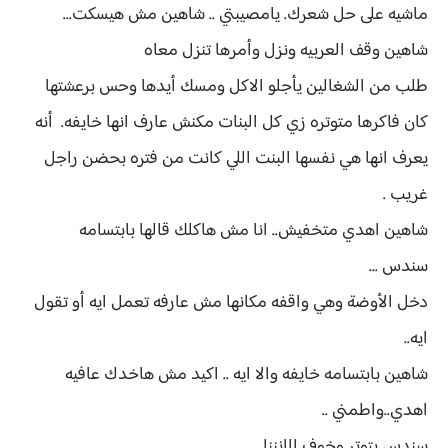
ماشيه على حل شعرك. يامصيبتي .. شاهين مش هيسكت...
شاهين وقف العربيه ونزل وأمرها تنزل معاه
طلب من الشغالين يأجلو الاكل ومسك أيدها وحس برعشتها
كان فاكرها متوتره زي كل البنات مكنش عارف انها خايفه. أنه
يعرف انها هي نفسها البنت اللي كانت من فتره بحضن راجل
غريب .
شاهين اهدي متخفيش.. انا مش هاكلك قالها بابتسامه
سندس ...
دخل الأوضة وهي واقفه مكانها مش عارفه تعمل ايه أو تقول
ايه..
شاهين بابتسامه خايفه والا ايه .. اكيد مش هاخدك عافيه
اهدي..واطمني ..
سندس بتوتر وخوف ااانننا..