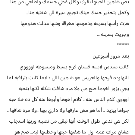
بص شاهين ناحيتها بقرف وقال غطي جسمك واطلعي من هنا
وكمل بتحذير حسك عينك تجيبي سيرة للي شفتيه هنا..
هزت رأسها بسرعه ودموعها مغرقة وشها عدلت هدومها
وجريت بسرعه ...
********
بعد مرور أسبوعين
كانت سندس لابسه فستان فرح بسيط ومبسوطه اووووي
النهارده فرحها والعريس هو شاهين اللي دايما كانت بتراقبه لما
يجي يزور اخوها صح هي ولا مره شافت شكله لكنها بتحبه
اوووي كلام الناس عنه .. كلام اخوها وأبوها عنه كل ده خلا حبه
جواها بيزيد .. أما هو مش عارفها ولا داري بيها ..ولا مره شافها ..
لكن هي تدعي طول الوقت أنها تبقى من نصيبه وربها استجاب
عشان مرات عمه اول ما شفتها حبتها وخطبتها ليه... صح هو