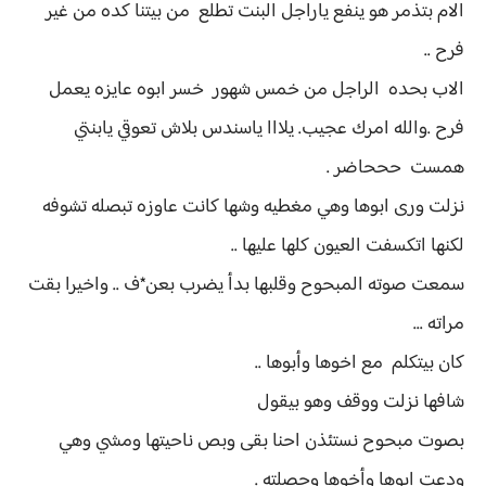
الام بتذمر هو ينفع ياراجل البنت تطلع من بيتنا كده من غير
فرح ..
الاب بحده الراجل من خمس شهور خسر ابوه عايزه يعمل
فرح .والله امرك عجيب. يلااا ياسندس بلاش تعوقي يابنتي
همست حححاضر .
نزلت ورى ابوها وهي مغطيه وشها كانت عاوزه تبصله تشوفه
لكنها اتكسفت العيون كلها عليها ..
سمعت صوته المبحوح وقلبها بدأ يضرب بعن*ف .. واخيرا بقت
مراته ...
كان بيتكلم مع اخوها وأبوها ..
شافها نزلت ووقف وهو بيقول
بصوت مبحوح نستئذن احنا بقى وبص ناحيتها ومشي وهي
ودعت ابوها وأخوها وحصلته .