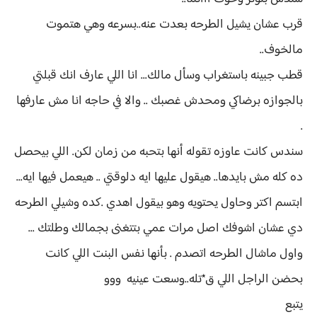
قرب عشان يشيل الطرحه بعدت عنه..بسرعه وهي هتموت
مالخوف..
قطب جبينه باستغراب وسأل مالك... انا اللي عارف انك قبلتي
بالجوازه برضاكي ومحدش غصبك .. والا في حاجه انا مش عارفها
.
سندس كانت عاوزه تقوله أنها بتحبه من زمان لكن. اللي بيحصل
ده كله مش بايدها.. هيقول عليها ايه دلوقتي .. هيعمل فيها ايه...
ابتسم اكتر وحاول يحتويه وهو بيقول اهدي .كده وشيلي الطرحه
دي عشان اشوفك اصل مرات عمي بتتغنى بجمالك وطلتك ...
واول ماشال الطرحه اتصدم . بأنها نفس البنت اللي كانت
بحضن الراجل اللي ق*تله..وسعت عينيه ووو
يتبع