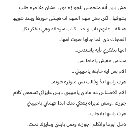
مش باين أنه متحمس للجوازه دي . عشان ولا مره طلب
يشوفها. . لكن مش مهم المهم انه هيبقى جوزها وبعد شويها
هيتقفل عليهم باب واحد.. كانت سرحانه وهي بتفكر بكل
الحجات دي. لما جالها صوت امها..
امها بتفكري بأيه ياسندس..
سندس مفيش ياماما بس
الام بس ايه خايفه ياحبيبتي ..
هزت راسها بلأ وقالت بس متوتره شويه..
الام الاحساس ده عادي ياحبيبتي .. بس عايزاكي تسمعي كلام
جوزك ..ومش عايزاه يشتكي منك ابدا فهماني ياحبيبتي
هزت راسها بايجاب..
دخل ابوها واتكلم : جوزك وصل يابنتي وعايزك تحت..