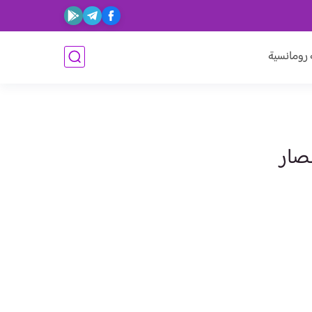
ومانسية
صار